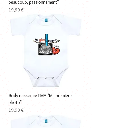
beaucoup, passionnément"
Prix
19,90 €
Body naissance PMA "Ma première
photo"
Prix
19,90 €